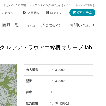
カートとハワイの生地、フラダンス衣装の専門店
［ パウスカートショップ本店 ］
0アイテム
イアカウント
会員登録
ログイン
商品一覧
ショップについて
お問い合わせ
レフア・ラウアエ総柄 オリーブ fab
商品番号
182453318
型番
182453318
1
在庫
販売価格
1,870円(税込)