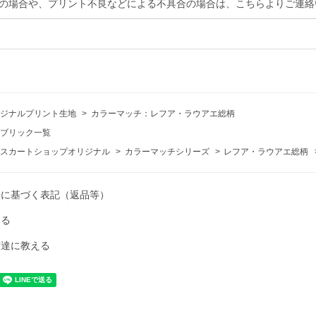
の場合や、プリント不良などによる不具合の場合は、こちらよりご連絡
ジナルプリント生地
>
カラーマッチ：レフア・ラウアエ総柄
ブリック一覧
スカートショップオリジナル
>
カラーマッチシリーズ
>
レフア・ラウアエ総柄
法に基づく表記（返品等）
ける
友達に教える