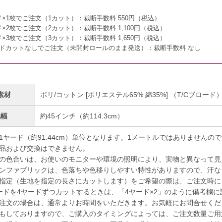
ド×1枚でご注文（1カット）：
裁断手数料 550円（税込）
ド×2枚でご注文（2カット）：
裁断手数料 1,100円（税込）
ド×3枚でご注文（3カット）：
裁断手数料 1,650円（税込）
ードカットなしでご注文（未開封ロールのまま発送）：
裁断手数料 なし
素材
ポリ/コットン [ポリエステル65% 綿35%] （T/Cブロード
地幅
約45インチ（約114.3cm）
1ヤード（約91.44cm）単位となります。1メートルではありませんの
品および交換はできません。
の色合いは、お使いのモニターや環境の照明により、実物と異なって見
ンファブリックは、色落ちや色移りしやすい特性がありますので、汗な
指定（生地を指定の長さにカットします）をご希望の際は、ご注文時に
ドを4ヤードずつカットするときは、「4ヤード×2」のように備考欄に
注文の場合は、通常よりお時間をいただきます。お気軽にお問合せくだ
もしておりますので、ご購入のタイミングによっては、ご注文数量ご用