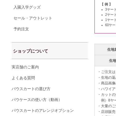
【 例 】
入園入学グッズ
3ヤー
2ヤー
セール・アウトレット
1ヤー
60ヤ
予約注文
生地
ショップについて
生
実店舗のご案内
・ご注文は
・生地の返
よくある質問
・商品画像
パウスカートの選び方
・ハワイア
・カットの
パウケースの使い方（動画）
例）8ヤー
・大量のご
パウスカートのアレンジオプション
・店頭販売