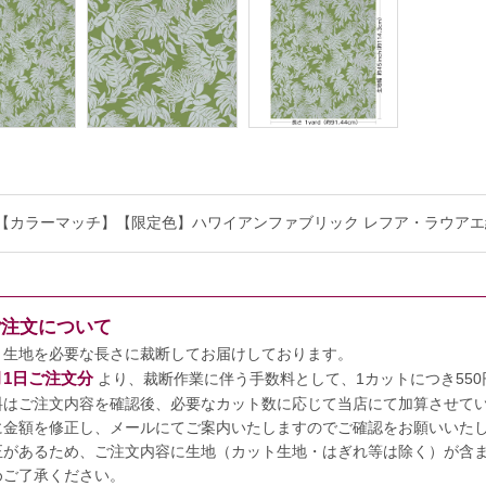
【カラーマッチ】【限定色】ハワイアンファブリック レフア・ラウアエ総柄 オリー
ご注文について
、生地を必要な長さに裁断してお届けしております。
7月1日ご注文分
より、裁断作業に伴う手数料として、1カットにつき55
料はご注文内容を確認後、必要なカット数に応じて当店にて加算させて
に金額を修正し、メールにてご案内いたしますのでご確認をお願いいた
正があるため、ご注文内容に生地（カット生地・はぎれ等は除く）が含まれ
めご了承ください。