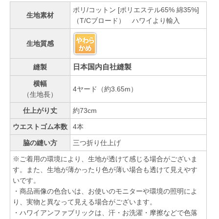
ポリ/コットン [ポリエステル65% 綿35%]
生地素材
（T/Cブロード） ハワイより輸入
生地質感
日本国内自社縫製
縫製
横幅
4ヤード（約3.65m）
（生地長）
仕上がり丈
約73cm
ウエストゴム本数
4本
脇の縫い方
三つ折り仕上げ
※ご着用の環境により、生地が透けて感じる場合がございま
す。また、生地が薄かったり色が薄い場合も透けて見えやす
いです。
・商品画像の色合いは、お使いのモニターや環境の照明によ
り、実物と異なって見える場合がございます。
・ハワイアンファブリックは、汗・お洗濯・摩擦などで色落