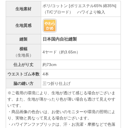
ポリ/コットン [ポリエステル65% 綿35%]
生地素材
（T/Cブロード） ハワイより輸入
生地質感
日本国内自社縫製
縫製
横幅
4ヤード（約3.65m）
（生地長）
仕上がり丈
約73cm
ウエストゴム本数
4本
脇の縫い方
三つ折り仕上げ
※ご着用の環境により、生地が透けて感じる場合がございま
す。また、生地が薄かったり色が薄い場合も透けて見えやす
いです。
・商品画像の色合いは、お使いのモニターや環境の照明によ
り、実物と異なって見える場合がございます。
・ハワイアンファブリックは、汗・お洗濯・摩擦などで色落