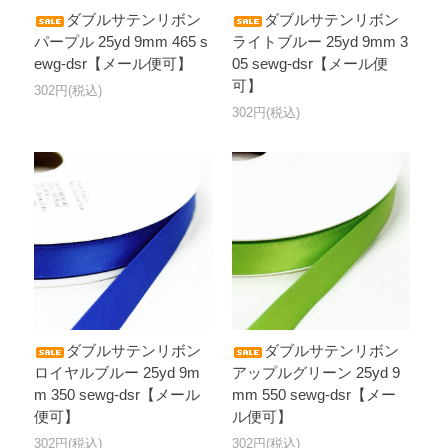
ダブルサテンリボン
ダブルサテンリボン
パープル 25yd 9mm 465 s
ライトブルー 25yd 9mm 3
ewg-dsr【メール便可】
05 sewg-dsr【メール便
可】
302円(税込)
302円(税込)
ダブルサテンリボン
ダブルサテンリボン
ロイヤルブルー 25yd 9m
アップルグリーン 25yd 9
m 350 sewg-dsr【メール
mm 550 sewg-dsr【メー
便可】
ル便可】
302円(税込)
302円(税込)