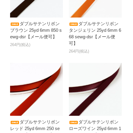
ダブルサテンリボン
ダブルサテンリボン
ブラウン 25yd 6mm 850 s
タンジェリン 25yd 6mm 6
ewg-dsr【メール便可】
68 sewg-dsr【メール便
可】
264円(税込)
264円(税込)
ダブルサテンリボン
ダブルサテンリボン
レッド 25yd 6mm 250 se
ローズワイン 25yd 6mm 1