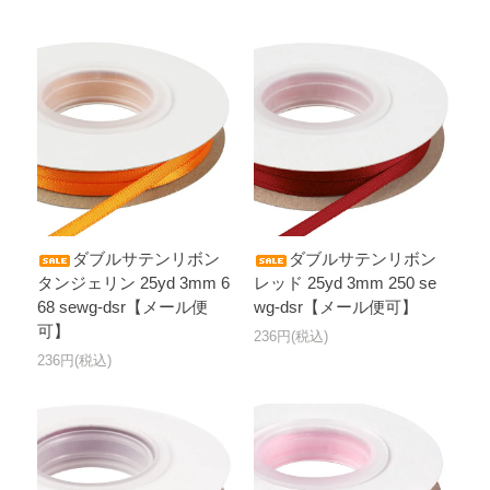
ダブルサテンリボン
ダブルサテンリボン
タンジェリン 25yd 3mm 6
レッド 25yd 3mm 250 se
68 sewg-dsr【メール便
wg-dsr【メール便可】
可】
236円(税込)
236円(税込)