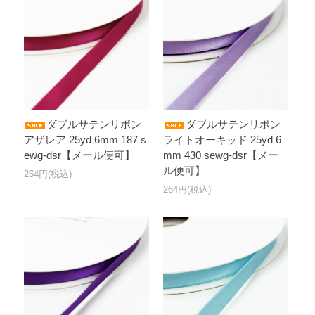
ダブルサテンリボン
ダブルサテンリボン
アザレア 25yd 6mm 187 s
ライトオーキッド 25yd 6
ewg-dsr【メール便可】
mm 430 sewg-dsr【メー
ル便可】
264円(税込)
264円(税込)