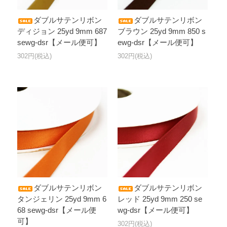
ダブルサテンリボン
ダブルサテンリボン
ディジョン 25yd 9mm 687
ブラウン 25yd 9mm 850 s
sewg-dsr【メール便可】
ewg-dsr【メール便可】
302円(税込)
302円(税込)
ダブルサテンリボン
ダブルサテンリボン
タンジェリン 25yd 9mm 6
レッド 25yd 9mm 250 se
68 sewg-dsr【メール便
wg-dsr【メール便可】
可】
302円(税込)