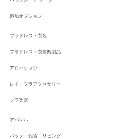
追加オプション
フラドレス・衣装
フラドレス・衣装既製品
アロハシャツ
レイ・フラアクセサリー
フラ楽器
アパレル
バッグ・雑貨・リビング