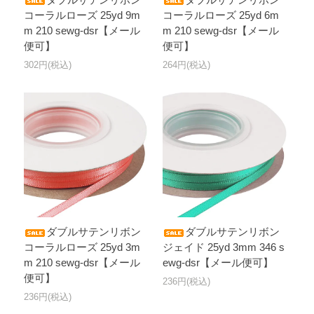
コーラルローズ 25yd 9m
コーラルローズ 25yd 6m
m 210 sewg-dsr【メール
m 210 sewg-dsr【メール
便可】
便可】
302円(税込)
264円(税込)
ダブルサテンリボン
ダブルサテンリボン
コーラルローズ 25yd 3m
ジェイド 25yd 3mm 346 s
m 210 sewg-dsr【メール
ewg-dsr【メール便可】
便可】
236円(税込)
236円(税込)