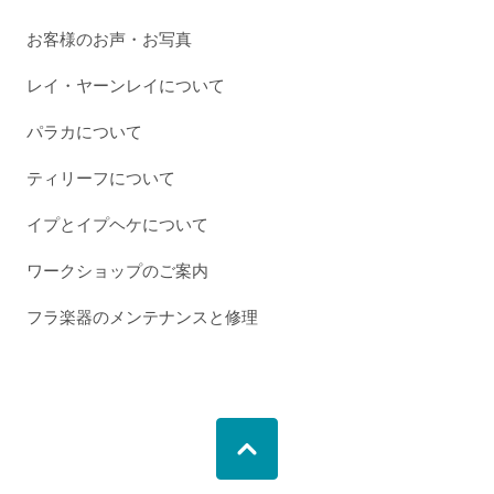
お客様のお声・お写真
レイ・ヤーンレイについて
パラカについて
ティリーフについて
イプとイプヘケについて
ワークショップのご案内
フラ楽器のメンテナンスと修理