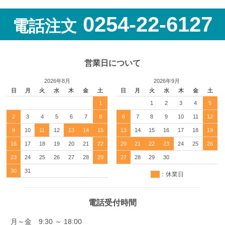
0254-22-6127
電話注文
営業日について
2026年8月
2026年9月
日
月
火
水
木
金
土
日
月
火
水
木
金
土
1
1
2
3
4
5
2
3
4
5
6
7
8
6
7
8
9
10
11
12
9
10
11
12
13
14
15
13
14
15
16
17
18
19
16
17
18
19
20
21
22
20
21
22
23
24
25
26
23
24
25
26
27
28
29
27
28
29
30
30
31
：休業日
電話受付時間
月～金 9:30 ～ 18:00