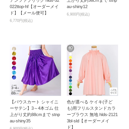
アンファブリック hlds-32
上がり丈約98cmまで stnp
022ttop-hf【オーダーメイ
au-shiny12
ド】【メール便可】
6,900円(税込)
6,770円(税込)
【パウスカート シャイニ
色が選べる ケイキ(子ど
ーサテン】3～4本ゴム 仕
も)用フリルスタンドカラ
上がり丈約88cmまで stnp
ーブラウス 無地 hlds-2121
au-shiny35
3bl-sld【オーダーメイ
ド】
6,900円(税込)