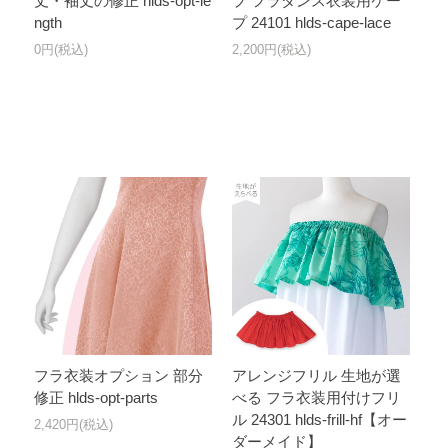
丈・袖丈の修正 hlds-opt-le
プ フラダンス衣装用ケー
ngth
プ 24101 hlds-cape-lace
0円(税込)
2,200円(税込)
フラ衣装オプション 部分
アレンジフリル 生地が選
修正 hlds-opt-parts
べる フラ衣装用付けフリ
ル 24301 hlds-frill-hf【オー
2,420円(税込)
ダーメイド】