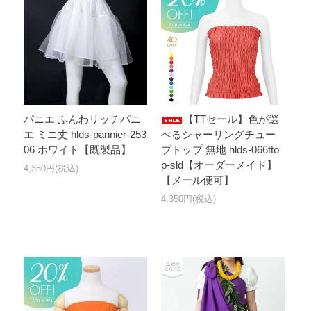
パニエ ふんわリッチパニ
【TTセール】色が選
エ ミニ丈 hlds-pannier-253
べるシャーリングチュー
06 ホワイト【既製品】
ブトップ 無地 hlds-066tto
p-sld【オーダーメイド】
4,350円(税込)
【メール便可】
4,350円(税込)