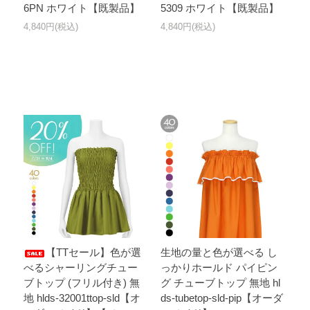
6PN ホワイト【既製品】
5309 ホワイト【既製品】
4,840円(税込)
4,840円(税込)
【TTセール】色が選
生地の量と色が選べる し
べるシャーリングチュー
っかりホールド パイピン
ブトップ (フリル付き) 無
グ チューブトップ 無地 hl
地 hlds-32001ttop-sld【オ
ds-tubetop-sld-pip【オーダ