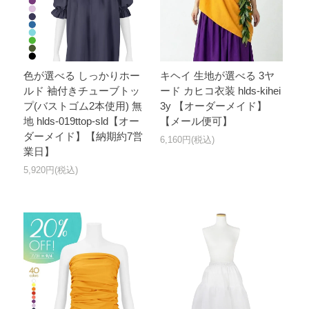
色が選べる しっかりホー
キヘイ 生地が選べる 3ヤ
ルド 袖付きチューブトッ
ード カヒコ衣装 hlds-kihei
プ(バストゴム2本使用) 無
3y 【オーダーメイド】
地 hlds-019ttop-sld【オー
【メール便可】
ダーメイド】【納期約7営
6,160円(税込)
業日】
5,920円(税込)