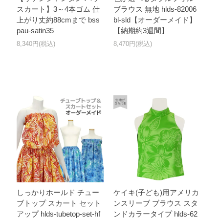
スカート】3～4本ゴム 仕
ブラウス 無地 hlds-82006
上がり丈約88cmまで bss
bl-sld【オーダーメイド】
pau-satin35
【納期約3週間】
8,340円(税込)
8,470円(税込)
しっかりホールド チュー
ケイキ(子ども)用アメリカ
ブトップ スカート セット
ンスリーブ ブラウス スタ
アップ hlds-tubetop-set-hf
ンドカラータイプ hlds-62