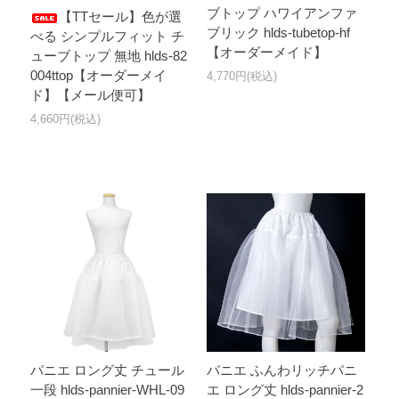
ブトップ ハワイアンファ
【TTセール】色が選
ブリック hlds-tubetop-hf
べる シンプルフィット チ
【オーダーメイド】
ューブトップ 無地 hlds-82
004ttop【オーダーメイ
4,770円(税込)
ド】【メール便可】
4,660円(税込)
パニエ ロング丈 チュール
パニエ ふんわリッチパニ
一段 hlds-pannier-WHL-09
エ ロング丈 hlds-pannier-2