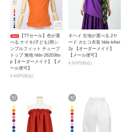
【TTセール】色が選
キヘイ 生地が選べる 2ヤ
べる ケイキ(子ども)用シ
ード カヒコ衣装 hlds-kihei
ンプルフィット チューブ
2y 【オーダーメイド】
トップ 無地 hlds-26203tto
【メール便可】
p【オーダーメイド】【メ
4,510円(税込)
ール便可】
4,400円(税込)