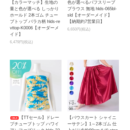
【カラーマッチ】生地の
色が選べるパフスリーブ
量と色が選べる しっかり
ブラウス 無地 hlds-065bl-
ホールド 2本ゴム チュー
sld【オーダーメイド】
ブトップ パラカ柄 hlds-re
【納期約7営業日】
vttop-K0006【オーダーメ
6,650円(税込)
イド】
6,479円(税込)
【TTセール】ドレー
【パウスカート シャイニ
プチューブトップ ハワイ
ーサテン】1～2本ゴム 仕