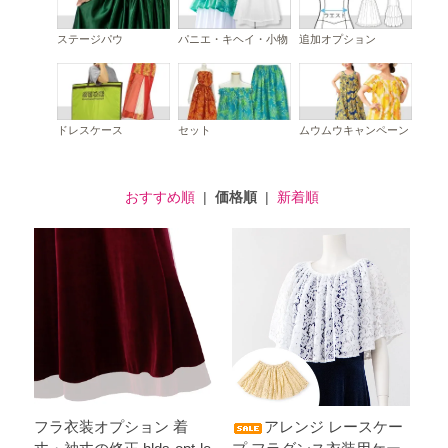
ステージパウ
パニエ・キヘイ・小物
追加オプション
ドレスケース
セット
ムウムウキャンペーン
おすすめ順
|
価格順
|
新着順
フラ衣装オプション 着
アレンジ レースケー