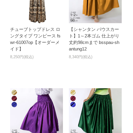
チューブトップドレス ロ
【シャンタン パウスカー
ングタイプ ワンピース fs
ト】1～2本ゴム 仕上がり
wr-61007op【オーダーメ
丈約98cmまで bsspau-sh
イド】
antung12
8,250円(税込)
8,340円(税込)