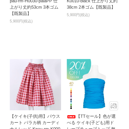
pau-rm-H0030-palaPP 仕
K0010-black 仕上がり丈約
上がり丈約53cm 3本ゴム
38cm 2本ゴム【既製品】
【既製品】
5,900円(税込)
5,900円(税込)
【ケイキ(子供)用】パウス
【TTセール】色が選
カート パラカ柄 カーディ
べる ケイキ(子ども)用ド
ナルレッド Kpau-rm-K000
レープチューブトップ 無