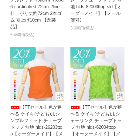
6-cardinalred-72cm-2line
地 hlds-82003ttop-sld【オ
仕上がり丈約72cm 2本ゴ
ーダーメイド】【メール
ム 裾上げ10cm 【既製
便可】
品】
5,600円(税込)
6,450円(税込)
【TTセール】色が選
【TTセール】色が選
べる ケイキ(子ども)用シ
べる ケイキ(子ども)用シ
ンプルフィット チューブ
ャーリング チューブトッ
トップ 無地 hlds-26203tto
プ 無地 hlds-62004ttop
p【オーダーメイド】【メ
【オーダーメイド】【メ