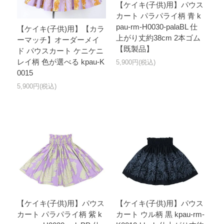
【ケイキ(子供)用】パウス
カート パラパライ柄 青 k
pau-rm-H0030-palaBL 仕
【ケイキ(子供)用】【カラ
上がり丈約38cm 2本ゴム
ーマッチ】オーダーメイ
【既製品】
ド パウスカート ケニケニ
レイ柄 色が選べる kpau-K
5,900円(税込)
0015
5,900円(税込)
【ケイキ(子供)用】パウス
【ケイキ(子供)用】パウス
カート パラパライ柄 紫 k
カート ウル柄 黒 kpau-rm-