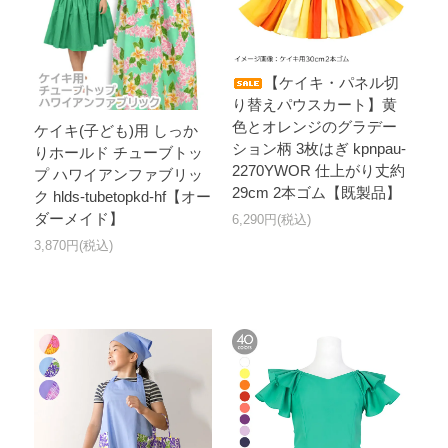
【ケイキ・パネル切
り替えパウスカート】黄
色とオレンジのグラデー
ケイキ(子ども)用 しっか
ション柄 3枚はぎ kpnpau-
りホールド チューブトッ
2270YWOR 仕上がり丈約
プ ハワイアンファブリッ
29cm 2本ゴム【既製品】
ク hlds-tubetopkd-hf【オー
ダーメイド】
6,290円(税込)
3,870円(税込)