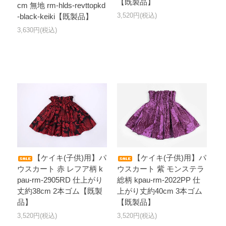
【既製品】
cm 無地 rm-hlds-revttopkd
3,520円(税込)
-black-keiki【既製品】
3,630円(税込)
【ケイキ(子供)用】パ
【ケイキ(子供)用】パ
ウスカート 赤 レフア柄 k
ウスカート 紫 モンステラ
pau-rm-2905RD 仕上がり
総柄 kpau-rm-2022PP 仕
丈約38cm 2本ゴム【既製
上がり丈約40cm 3本ゴム
品】
【既製品】
3,520円(税込)
3,520円(税込)