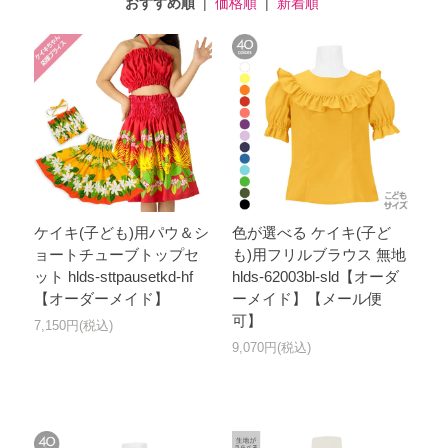
おすすめ順
|
価格順
|
新着順
ケイキ(子ども)用パウ＆シ
色が選べる ケイキ(子ど
ョートチューブトップセ
も)用フリルブラウス 無地
ット hlds-sttpausetkd-hf
hlds-62003bl-sld【オーダ
【オーダーメイド】
ーメイド】【メール便
可】
7,150円(税込)
9,070円(税込)