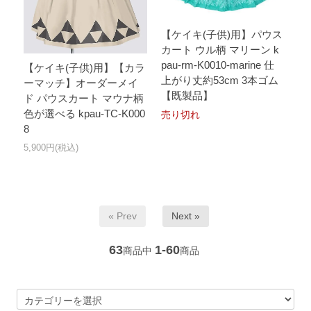
【ケイキ(子供)用】パウス
カート ウル柄 マリーン k
pau-rm-K0010-marine 仕
【ケイキ(子供)用】【カラ
上がり丈約53cm 3本ゴム
ーマッチ】オーダーメイ
【既製品】
ド パウスカート マウナ柄
色が選べる kpau-TC-K000
売り切れ
8
5,900円(税込)
« Prev
Next »
63
1-60
商品中
商品