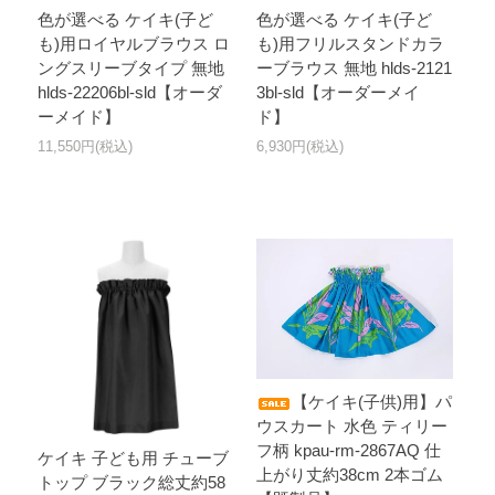
色が選べる ケイキ(子ど
色が選べる ケイキ(子ど
も)用ロイヤルブラウス ロ
も)用フリルスタンドカラ
ングスリーブタイプ 無地
ーブラウス 無地 hlds-2121
hlds-22206bl-sld【オーダ
3bl-sld【オーダーメイ
ーメイド】
ド】
11,550円(税込)
6,930円(税込)
【ケイキ(子供)用】パ
ウスカート 水色 ティリー
フ柄 kpau-rm-2867AQ 仕
ケイキ 子ども用 チューブ
上がり丈約38cm 2本ゴム
トップ ブラック総丈約58