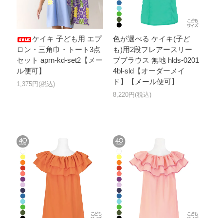
ケイキ 子ども用 エプ
色が選べる ケイキ(子ど
ロン・三角巾・トート3点
も)用2段フレアースリー
セット aprn-kd-set2【メー
ブブラウス 無地 hlds-0201
ル便可】
4bl-sld【オーダーメイ
ド】【メール便可】
1,375円(税込)
8,220円(税込)