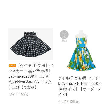
【ケイキ(子供)用】パ
ウスカート 黒 パラカ柄 k
pau-rm-2028BK 仕上がり
ケイキ(子ども)用 フラド
丈約44cm 3本ゴム ロック
レス hlds-81016ds【110～
仕上げ【既製品】
140サイズ】【オーダーメ
3,520円(税込)
イド】
20,320円(税込)