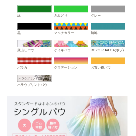
緑
きみどり
グレー
黒
マルチカラー
無地
蔵出しパウ
ケイキパウ
BOZO PUALOA(ボゾ)
パラカ
グラデーション
お買い得パウ
ハラウプリントパウ