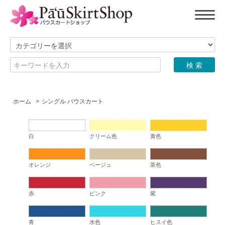
ホーム
>
シングル パウスカート
白
クリーム色
黄色
オレンジ
ベージュ
茶色
赤
ピンク
紫
青
水色
ヒスイ色